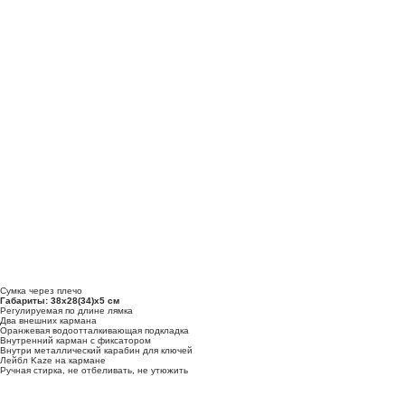
Сумка через плечо
Габариты: 38х28(34)х5 см
Регулируемая по длине лямка
Два внешних кармана
Оранжевая водоотталкивающая подкладка
Внутренний карман с фиксатором
Внутри металлический карабин для ключей
Лейбл Kaze на кармане
Ручная стирка, не отбеливать, не утюжить