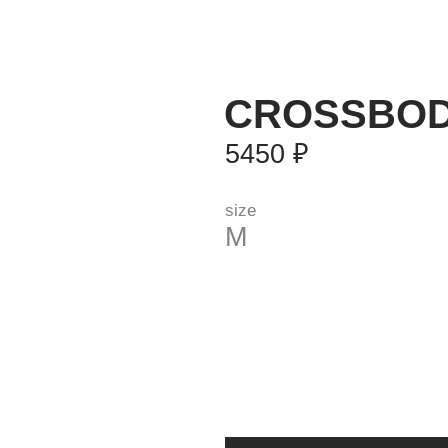
CROSSBODY BA
5450 ₽
size
M
Add to 