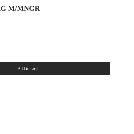
AG M/MNGR
Add to card