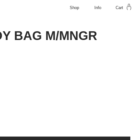
0
Shop
Info
Cart
(
0
)
G M/MNGR
cart