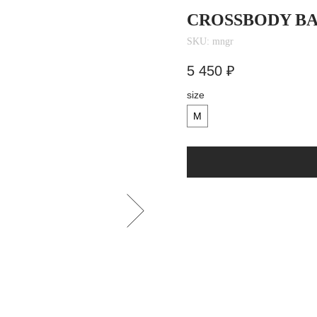
CROSSBODY B
SKU:
mngr
5 450
₽
size
M