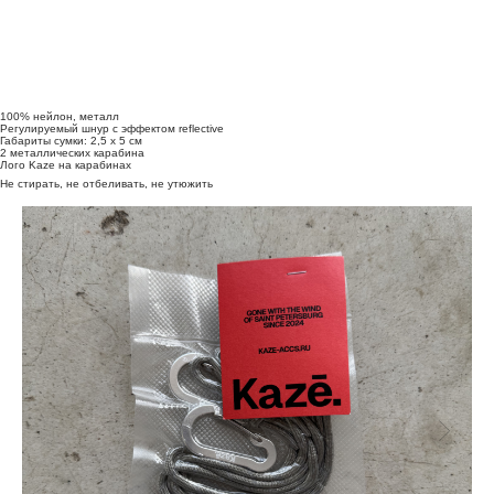
100% нейлон, металл
Регулируемый шнур с эффектом reflective
Габариты сумки: 2,5 х 5 см
2 металлических карабина
Лого Kaze на карабинах
Не стирать, не отбеливать, не утюжить