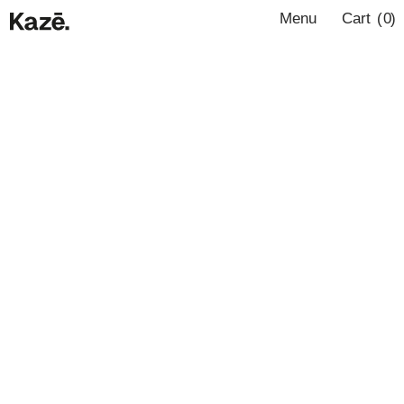
Menu
0
(
0
)
Menu
Cart
S
In
CUSTOM PACK