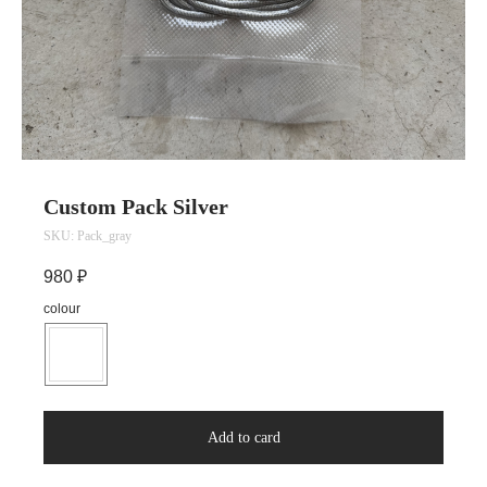
Custom Pack Silver
SKU:
Pack_gray
Telegram
Vkontakte
TG-support
Email
политика
договор оферты
конфиденциальности
980
₽
colour
Add to card