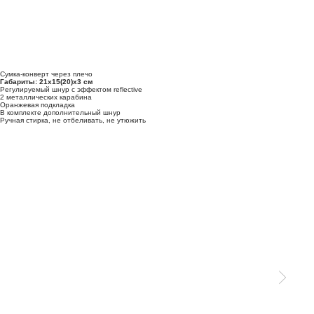
Сумка-конверт через плечо
Габариты: 21х15(20)х3 см
Регулируемый шнур с эффектом reflective
2 металлических карабина
Оранжевая подкладка
В комплекте дополнительный шнур
Ручная стирка, не отбеливать, не утюжить