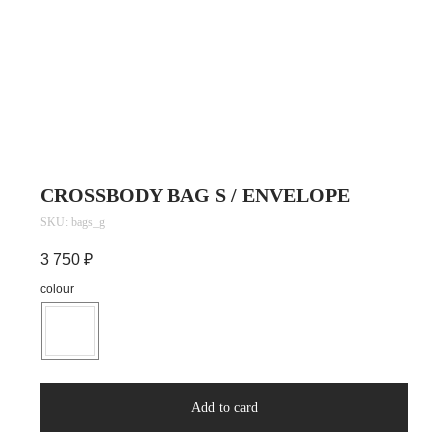
CROSSBODY BAG S / ENVELOPE
SKU:
bags_g
Telegram
Vkontakte
TG-support
Email
политика
договор оферты
конфиденциальности
3 750
₽
colour
Add to card